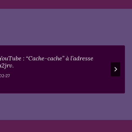
YouTube : “Cache-cache” à l’adresse
2jrv.
02-27