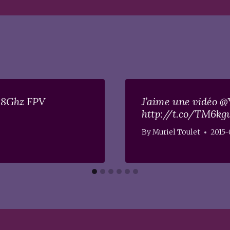
5.8Ghz FPV
J’aime une vidéo @
http://t.co/TM6kgu
By
Muriel Toulet
2015-