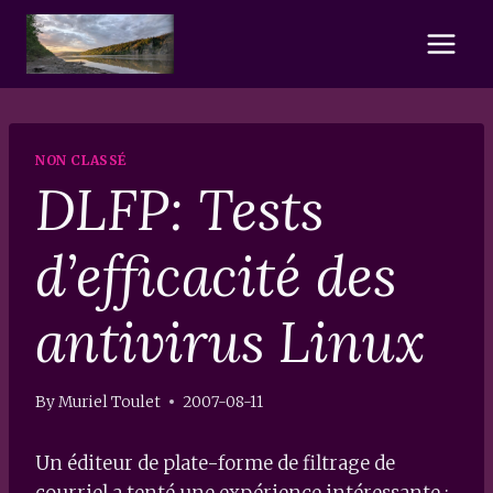
Skip
to
content
NON CLASSÉ
DLFP: Tests
d’efficacité des
antivirus Linux
By
Muriel Toulet
2007-08-11
Un éditeur de plate-forme de filtrage de
courriel a tenté une expérience intéressante :