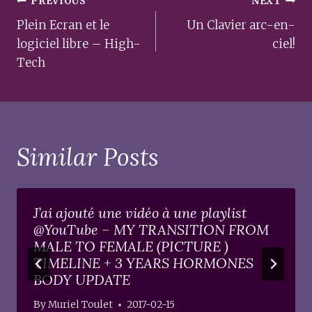
Post
PREVIOUS
NEXT
navigation
Plein Ecran et le
Un Clavier arc-en-
logiciel libre – High-
ciel!
Tech
Similar Posts
J’ai ajouté une vidéo à une playlist
@YouTube – MY TRANSITION FROM
MALE TO FEMALE (PICTURE )
TIMELINE + 3 YEARS HORMONES
BODY UPDATE
By
Muriel Toulet
2017-02-15