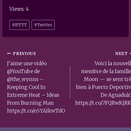
Views: 4
Post
#
IFTTT
#
Twitter
Tags:
Post
PREVIOUS
NEXT
navigation
J’aime une vidéo
Voici la nouvel
@YouTube de
membre de la famille
@the_wynns –
Moon — se sent tr
Keeping Cool In
bien à Puerto Deporti
Extreme Heat – Ideas
De Aguadulc
From Burning Man
https://t.co/7FQRwKjR
https://t.co/o5YAIkwTdO