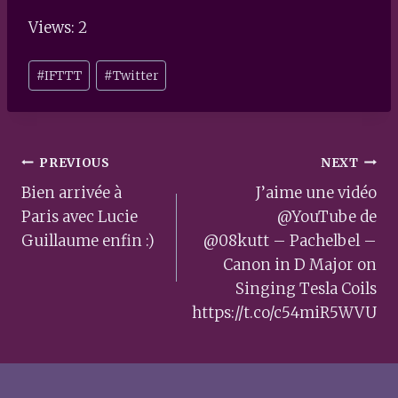
Views: 2
Post
#
IFTTT
#
Twitter
Tags:
Post
PREVIOUS
NEXT
navigation
Bien arrivée à
J’aime une vidéo
Paris avec Lucie
@YouTube de
Guillaume enfin :)
@08kutt – Pachelbel –
Canon in D Major on
Singing Tesla Coils
https://t.co/c54miR5WVU