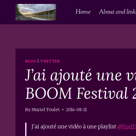
Skip
Home
About and links
to
content
BLOG
|
TWITTER
J’ai ajouté une 
BOOM Festival 
By
Muriel Toulet
2014-08-21
J'ai ajouté une vidéo à une playlist
@YouT