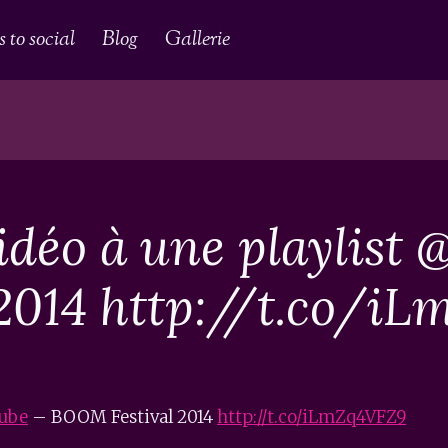
 to social
Blog
Gallerie
vidéo à une playlist
2014 http://t.co/i
ube
– BOOM Festival 2014
http://t.co/iLmZq4VFZ9