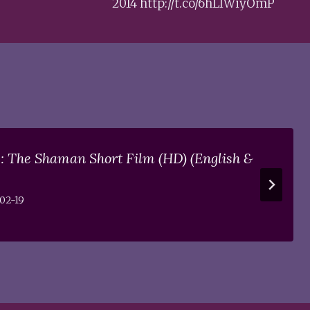
2014 http://t.co/6hLIWiyOmP
: The Shaman Short Film (HD) (English &
02-19