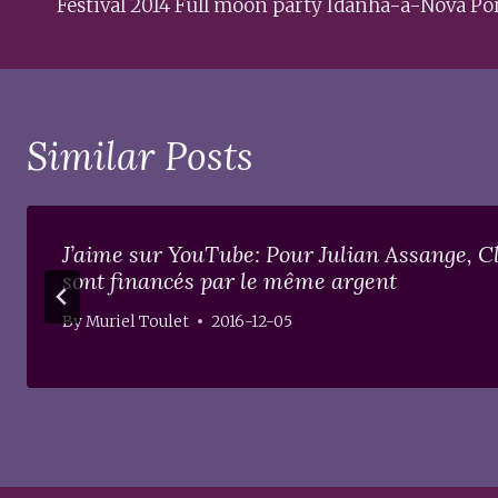
Festival 2014 Full moon party Idanha-a-Nova Po
Similar Posts
J’aime sur YouTube: Pour Julian Assange, C
sont financés par le même argent
By
Muriel Toulet
2016-12-05