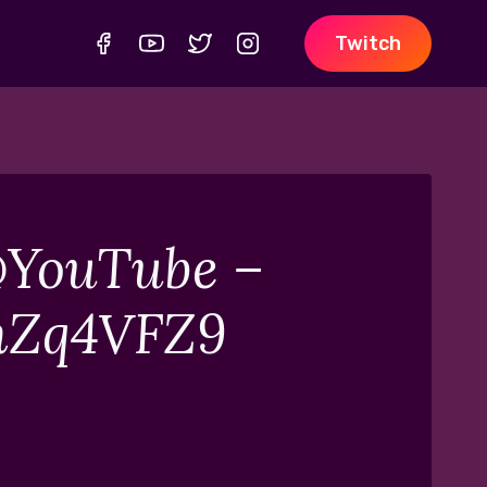
Twitch
 @YouTube –
LmZq4VFZ9