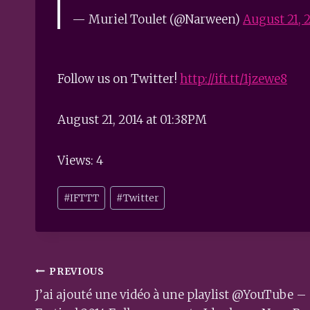
— Muriel Toulet (@Narween)
August 21, 
Follow us on Twitter!
http://ift.tt/1jzewe8
August 21, 2014 at 01:38PM
Views: 4
Post
#
IFTTT
#
Twitter
Tags:
Post
PREVIOUS
navigation
J’ai ajouté une vidéo à une playlist @YouTube –