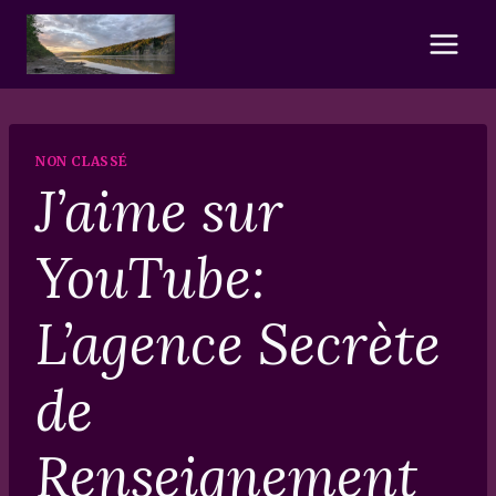
Skip
to
content
NON CLASSÉ
J’aime sur
YouTube:
L’agence Secrète
de
Renseignement