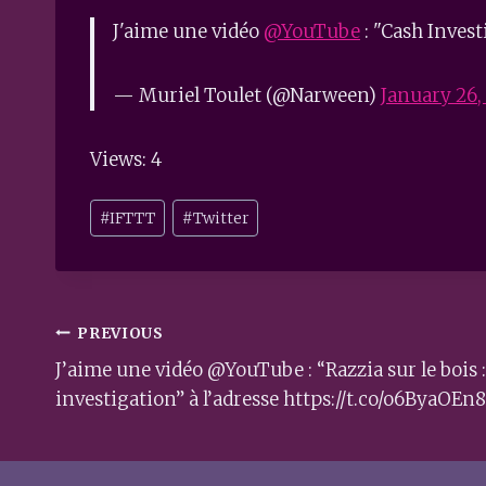
J'aime une vidéo
@YouTube
: "Cash Invest
— Muriel Toulet (@Narween)
January 26,
Views: 4
Post
#
IFTTT
#
Twitter
Tags:
Post
PREVIOUS
navigation
J’aime une vidéo @YouTube : “Razzia sur le bois 
investigation” à l’adresse https://t.co/o6ByaOEn8