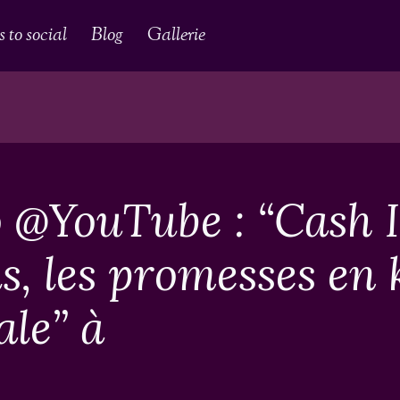
 to social
Blog
Gallerie
o @YouTube : “Cash I
is, les promesses en 
ale” à