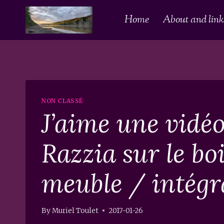
Skip
Home
About and links
to
content
NON CLASSÉ
J’aime une vidé
Razzia sur le bo
meuble / intégr
By
Muriel Toulet
2017-01-26