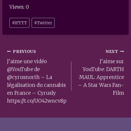
Views: 0
Post
#
IFTTT
#
Twitter
Tags:
Post
PREVIOUS
NEXT
navigation
J’aime une vidéo
J’aime sur
@YouTube de
YouTube: DARTH
@cyrusnorth – La
MAUL: Apprentice
légalisation du cannabis
– A Star Wars Fan-
en France – Cyrusly
Film
https://t.co/UO42wncv8p