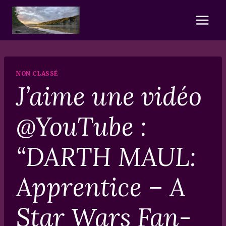
Skip
to
content
NON CLASSÉ
J’aime une vidéo
@YouTube :
“DARTH MAUL:
Apprentice – A
Star Wars Fan-