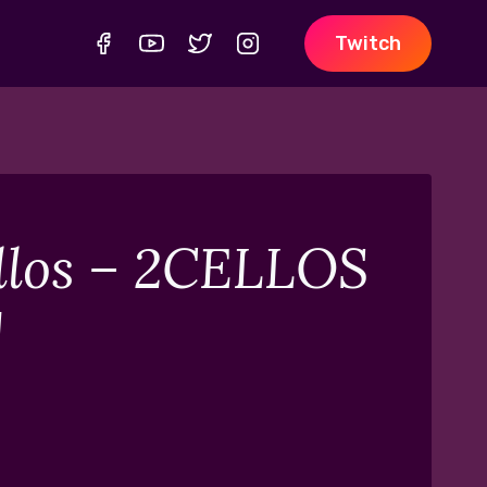
Twitch
llos – 2CELLOS
]