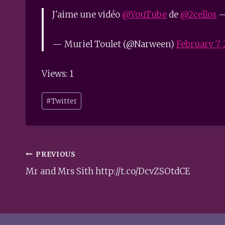
J'aime une vidéo
@YouTube
de
@2cellos
–
— Muriel Toulet (@Narween)
February 7, 
Views: 1
Post
#
Twitter
Tags:
Post
PREVIOUS
navigation
Mr and Mrs Sith http://t.co/DcvZSOtdCE