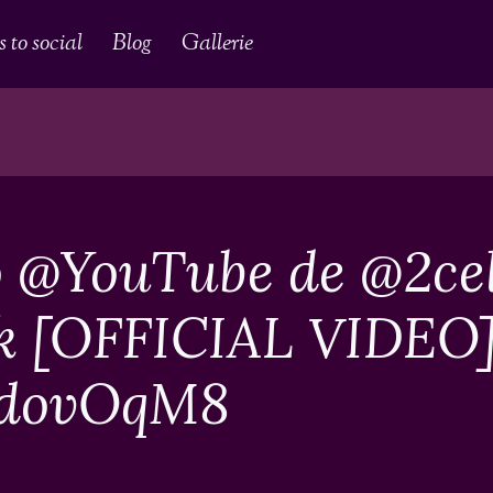
 to social
Blog
Gallerie
éo @YouTube de @2ce
k [OFFICIAL VIDEO
7AdovOqM8