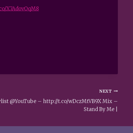
t.co/X7AdovOqM8
NEXT
laylist @YouTube – http://t.co/wDczMtVB9X Mix –
Stand By Me |