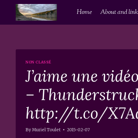
Skip
Home
About and links
to
content
NON CLASSÉ
J’aime une vid
– Thunderstruc
http://t.co/X
By
Muriel Toulet
2015-02-07