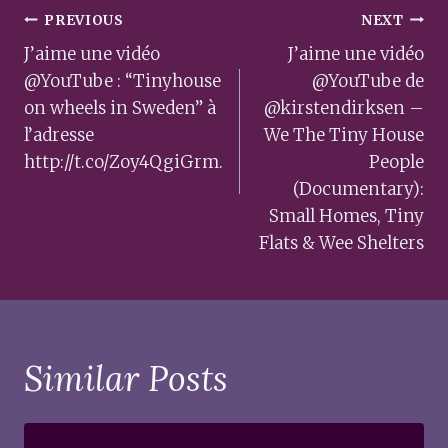
Post
PREVIOUS
NEXT
navigation
J’aime une vidéo
J’aime une vidéo
@YouTube : “Tinyhouse
@YouTube de
on wheels in Sweden” à
@kirstendirksen –
l’adresse
We The Tiny House
http://t.co/Zoy4QgiGrm.
People
(Documentary):
Small Homes, Tiny
Flats & Wee Shelters
Similar Posts