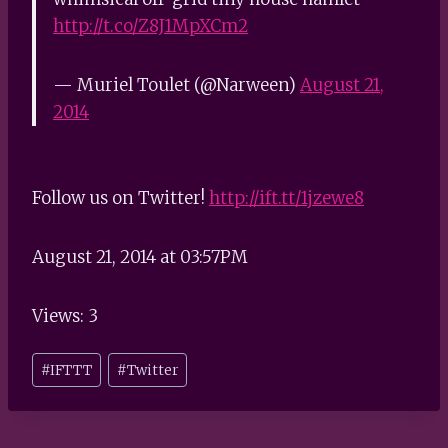
http://t.co/Z8J1MpXCm2
— Muriel Toulet (@Narween)
August 21,
2014
Follow us on Twitter!
http://ift.tt/1jzewe8
August 21, 2014 at 03:57PM
Views: 3
Post
#
IFTTT
#
Twitter
Tags: