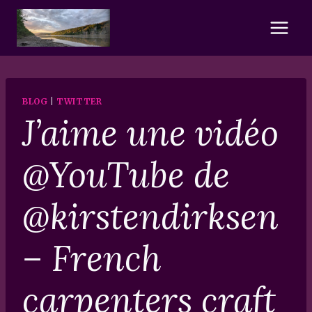
Skip
to
content
BLOG
|
TWITTER
J’aime une vidéo
@YouTube de
@kirstendirksen
– French
carpenters craft