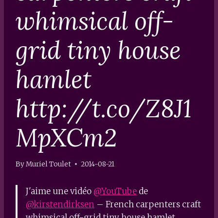
whimsical off-
grid tiny house
hamlet
http://t.co/Z8J1
MpXCm2
By
Muriel Toulet
2014-08-21
J'aime une vidéo
@YouTube
de
@kirstendirksen
– French carpenters craft
whimsical off-grid tiny house hamlet