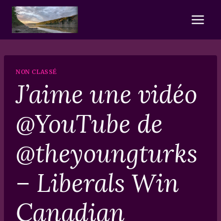
Skip
to
content
NON CLASSÉ
J’aime une vidéo
@YouTube de
@theyoungturks
– Liberals Win
Canadian