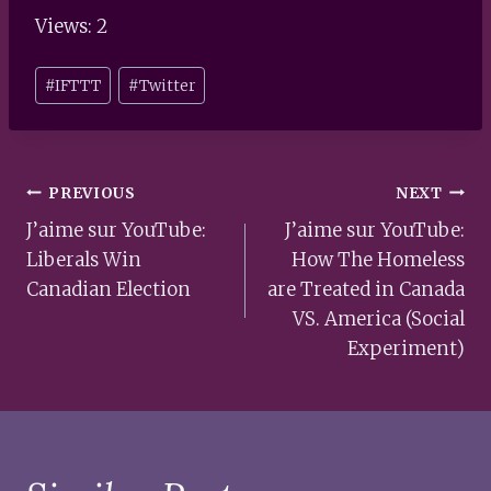
Views: 2
Post
#
IFTTT
#
Twitter
Tags:
Post
PREVIOUS
NEXT
navigation
J’aime sur YouTube:
J’aime sur YouTube:
Liberals Win
How The Homeless
Canadian Election
are Treated in Canada
VS. America (Social
Experiment)