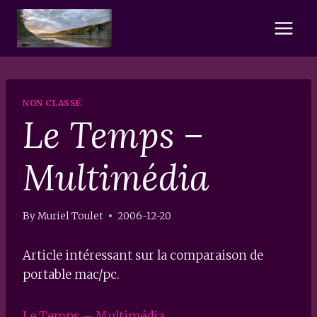
Skip
to
content
NON CLASSÉ
Le Temps –
Multimédia
By
Muriel Toulet
2006-12-20
Article intéressant sur la comparaison de
portable mac/pc.
Le Temps – Multimédia