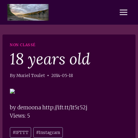
Skip
to
content
NON CLASSÉ
18 years old
By
Muriel Toulet
2014-05-18
by demoona http://ift.tt/1t5r52j
Views: 5
Post
#
IFTTT
#
Instagram
Tags: