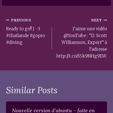
Post
PREVIOUS
NEXT
navigation
Ready to go!! J -3
J’aime une vidéo
#thailande #gopro
@YouTube : “D. Scott
#diving
Williamson, Expert” à
l’adresse
http://t.co/S5k9NHg9EW.
Similar Posts
Nouvelle version d’ubuntu – faite en