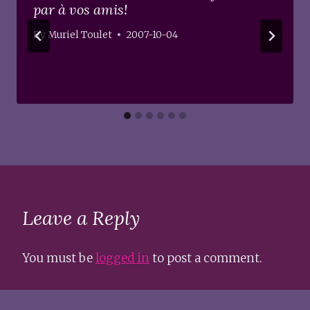
par à vos amis!
By
Muriel Toulet
2007-10-04
Leave a Reply
You must be
logged in
to post a comment.