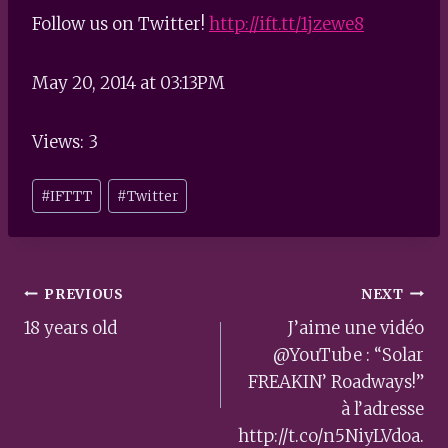
Follow us on Twitter!
http://ift.tt/1jzewe8
May 20, 2014 at 03:13PM
Views: 3
Post
#
IFTTT
#
Twitter
Tags:
Post
PREVIOUS
NEXT
navigation
18 years old
J’aime une vidéo
@YouTube : “Solar
FREAKIN’ Roadways!”
à l’adresse
http://t.co/n5NiyLVdoa.