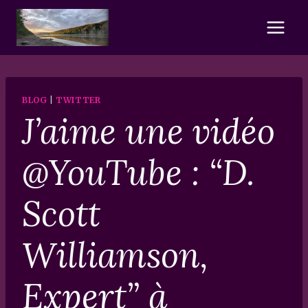
Skip
to
content
BLOG
|
TWITTER
J’aime une vidéo
@YouTube : “D.
Scott
Williamson,
Expert” à