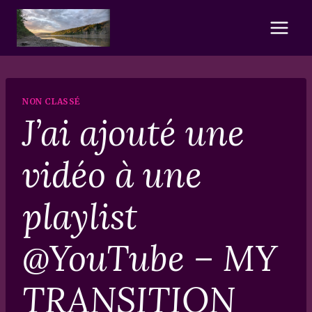
Skip
to
content
NON CLASSÉ
J’ai ajouté une
vidéo à une
playlist
@YouTube – MY
TRANSITION