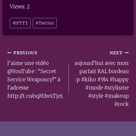
Views: 2
Post
#
IFTTT
#
Twitter
Tags:
Post
PREVIOUS
NEXT
navigation
J’aime une vidéo
aujourd’hui avec mon
@YouTube : “Secret
parfait RAL bordeau
Service Weaponry!” à
:p #kiko #914 #happy
l’adresse
#mode #stylisme
http://t.co/oqM1wsTjei.
#style #makeup
#rock