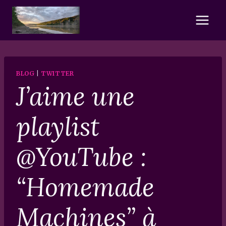
Skip
to
content
BLOG
|
TWITTER
J’aime une
playlist
@YouTube :
“Homemade
Machines” à