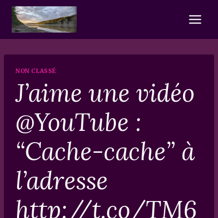
Skip
to
content
NON CLASSÉ
J’aime une vidéo
@YouTube :
“Cache-cache” à
l’adresse
http://t.co/TM6