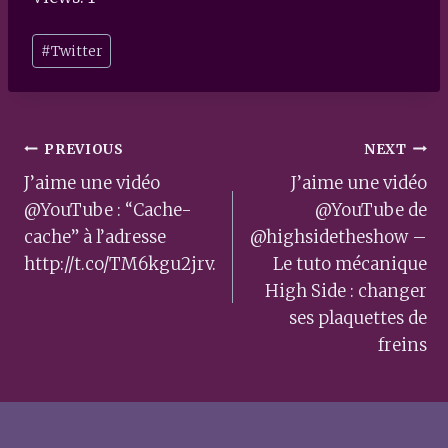
Post
#
Twitter
Tags:
Post
PREVIOUS
NEXT
navigation
J’aime une vidéo
J’aime une vidéo
@YouTube : “Cache-
@YouTube de
cache” à l’adresse
@highsidetheshow –
http://t.co/TM6kgu2jrv.
Le tuto mécanique
High Side : changer
ses plaquettes de
freins