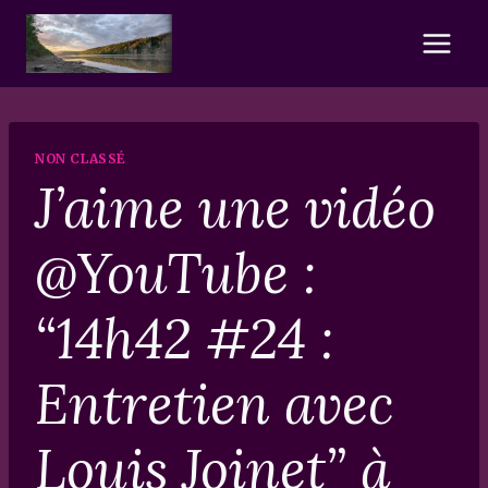
Skip
to
content
NON CLASSÉ
J’aime une vidéo
@YouTube :
“14h42 #24 :
Entretien avec
Louis Joinet” à