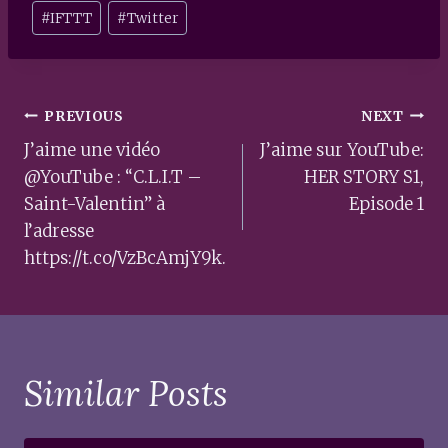
Post
#
IFTTT
#
Twitter
Tags:
Post
PREVIOUS
NEXT
navigation
J’aime une vidéo
J’aime sur YouTube:
@YouTube : “C.L.I.T –
HER STORY S1,
Saint-Valentin” à
Episode 1
l’adresse
https://t.co/VzBcAmjY9k.
Similar Posts