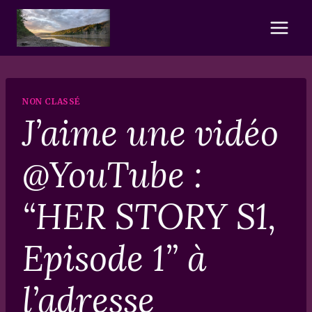
Skip
to
content
NON CLASSÉ
J’aime une vidéo
@YouTube :
“HER STORY S1,
Episode 1” à
l’adresse