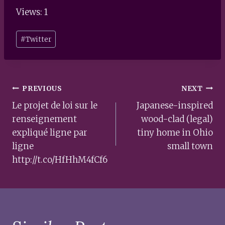
Views: 1
Post
#
Twitter
Tags:
Post
PREVIOUS
NEXT
navigation
Le projet de loi sur le
Japanese-inspired
renseignement
wood-clad (legal)
expliqué ligne par
tiny home in Ohio
ligne
small town
http://t.co/HfHhM4fCf6