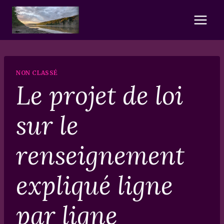
Skip
to
content
NON CLASSÉ
Le projet de loi
sur le
renseignement
expliqué ligne
par ligne