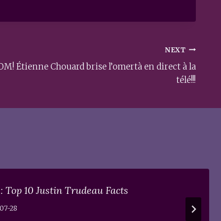
NEXT
! Étienne Chouard brise l’omertà en direct à la
télé!!!
: Top 10 Justin Trudeau Facts
07-28