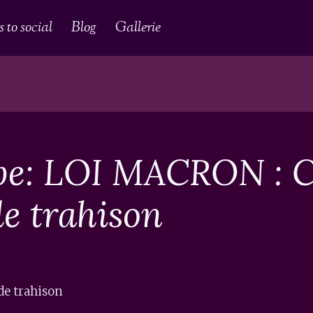
 to social
Blog
Gallerie
be: LOI MACRON : C
de trahison
de trahison