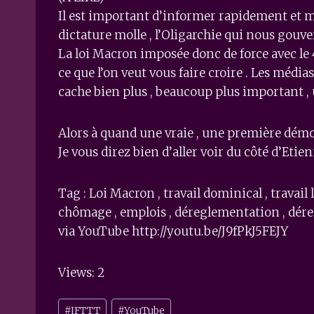
Il est important d’informer rapidement et ma
dictature molle , l’Oligarchie qui nous gouve
La loi Macron imposée donc de force avec le 
ce que l’on veut vous faire croire . Les média
cache bien plus , beaucoup plus important 
Alors à quand une vraie , une première démoc
Je vous direz bien d’aller voir du côté d’Eti
Tag : Loi Macron , travail dominical , travail l
chômage , emplois , déreglementation , déreg
via YouTube http://youtu.be/J9fPkJ5FEJY
Views: 2
Post
#
IFTTT
#
YouTube