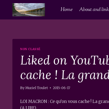
Skip
Home
About and links
to
content
NON CLASSÉ
Liked on YouTu
cache ! La gran
By
Muriel Toulet
2015-06-17
LOI MACRON : Ce qu’on vous cache ! La gran
(A LIRE)