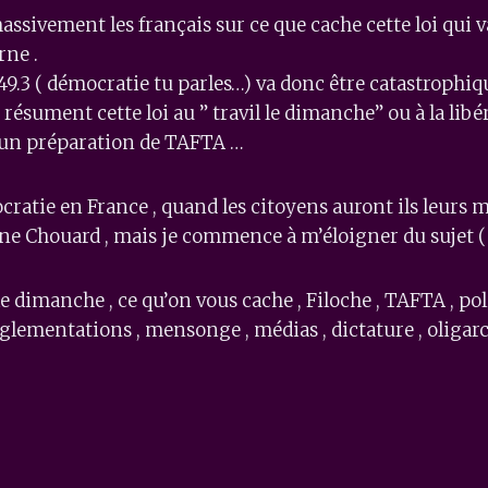
ssivement les français sur ce que cache cette loi qui v
rne .
49.3 ( démocratie tu parles…) va donc être catastrophi
s résument cette loi au ” travil le dimanche” ou à la lib
, un préparation de TAFTA …
ratie en France , quand les citoyens auront ils leurs m
enne Chouard , mais je commence à m’éloigner du sujet ( 
e dimanche , ce qu’on vous cache , Filoche , TAFTA , politi
lementations , mensonge , médias , dictature , oligarch