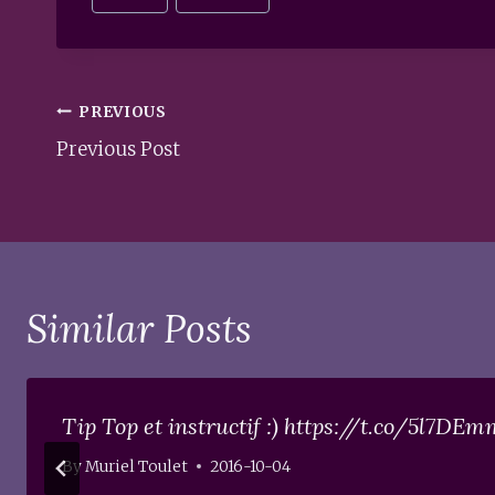
Tags:
Post
PREVIOUS
navigation
Previous Post
Similar Posts
Tip Top et instructif :) https://t.co/5l7D
By
Muriel Toulet
2016-10-04