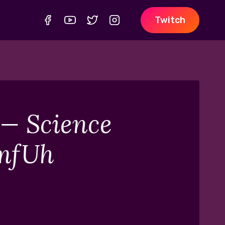
Twitch
! — Science
TmfUh