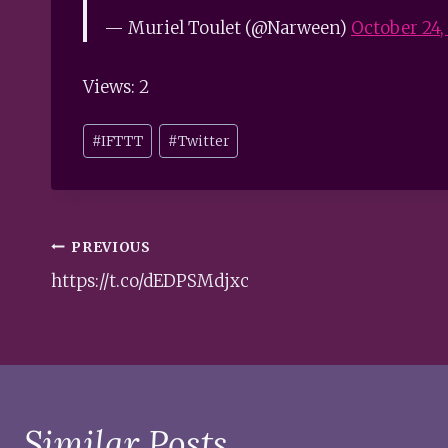
— Muriel Toulet (@Narween)
October 24,
Views: 2
Post
#
IFTTT
#
Twitter
Tags:
Post
PREVIOUS
navigation
https://t.co/dEDPSMdjxc
Similar Posts