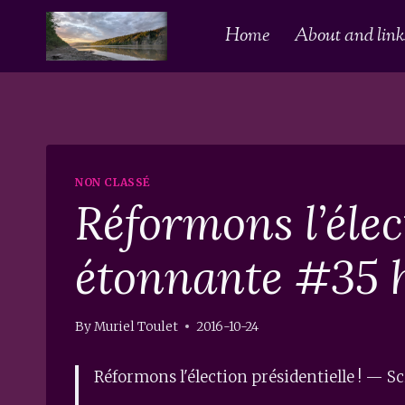
Skip
Home
About and links
to
content
NON CLASSÉ
Réformons l’élec
étonnante #35 
By
Muriel Toulet
2016-10-24
Réformons l'élection présidentielle ! — 