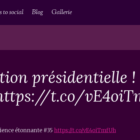
 to social
Blog
Gallerie
tion présidentielle 
https://t.co/vE4oi
Science étonnante #35
https://t.co/vE4oiTmfUh