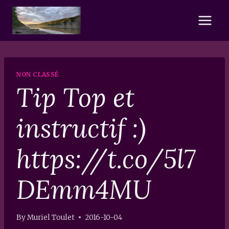
Skip
to
content
NON CLASSÉ
Tip Top et
instructif :)
https://t.co/5l7
DEmm4MU
By
Muriel Toulet
2016-10-04