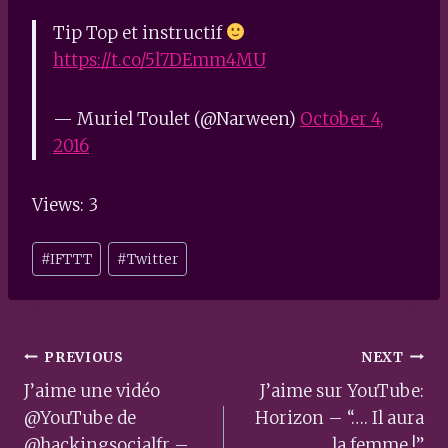
Tip Top et instructif
https://t.co/5l7DEmm4MU
— Muriel Toulet (@Narween)
October 4,
2016
Views: 3
Post
#
IFTTT
#
Twitter
Tags:
Post
PREVIOUS
NEXT
navigation
J’aime une vidéo
J’aime sur YouTube:
@YouTube de
Horizon – “…. Il aura
@hackingsocialfr –
la femme !”