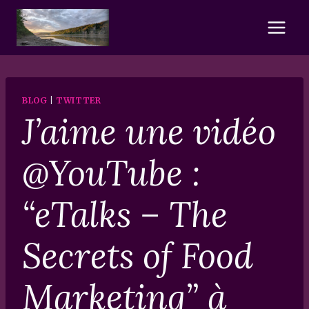
Skip
to
content
BLOG
|
TWITTER
J’aime une vidéo
@YouTube :
“eTalks – The
Secrets of Food
Marketing” à