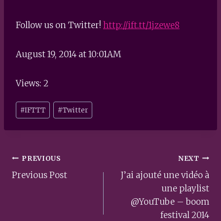
Follow us on Twitter!
http://ift.tt/1jzewe8
August 19, 2014 at 10:01AM
Views: 2
Post
#
IFTTT
#
Twitter
Tags:
Post
PREVIOUS
NEXT
navigation
Previous Post
J’ai ajouté une vidéo à
une playlist
@YouTube – boom
festival 2014