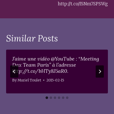
http://t.co/fSNm7SPSWg
Similar Posts
J’aime une vidéo @YouTube : “Meeting
Dax Team Paris” à l’adresse
http://t.co/bHTy8J5aR0.
By
Muriel Toulet
2015-02-15