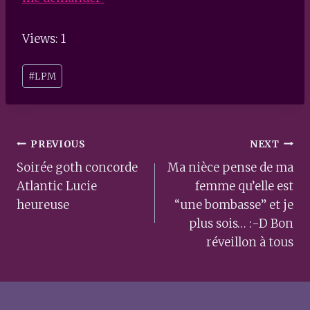
Views: 1
Post
#
LPM
Tags:
Post
PREVIOUS
NEXT
navigation
Soirée goth concorde
Ma nièce pense de ma
Atlantic Lucie
femme qu’elle est
heureuse
“une bombasse” et je
plus sois… :-D Bon
réveillon à tous